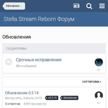
Обновления (текущая версия 0.3.14)
Stella Stream Reborn Форум
Обновления
ПОДФОРУМЫ
Срочные исправления
29
сообщений
5
февраля
2020
СОРТИРОВКА
Обновление 0.3.14
Автор
intro
,
5 июля, 2019
v0.3.14
обновление
12
5
ответов
4 991
просмотр
июня,